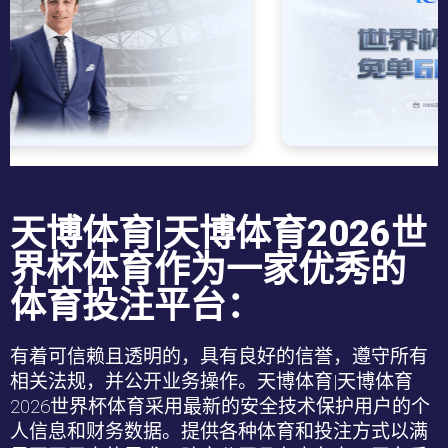
天博体育|天博体育2026世
界杯体育作为一家优秀的
体育投注平台：
有着可信赖且透明的，具有良好的信誉，遵守所有
相关法规，并公开业务操作。
天博体育|天博体育
2026世界杯
体育采用最新的安全技术保护用户的个
人信息和财务数据。提供各种体育和投注方式以满