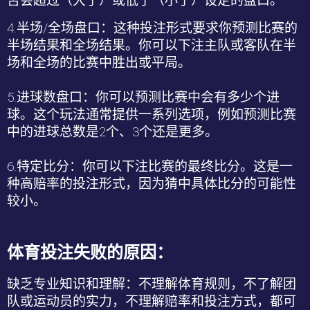
否会超过（大于）或低于（小于）设定的盘口。
4.
半场
/
全场盘口：这种投注形式要求你预测比赛的
半场结果和全场结果。你可以下注主队或客队在半
场和全场的比赛中胜出或平局。
5.
进球数盘口：你可以预测比赛中会有多少个进
球。这个玩法通常提供一系列选项，例如预测比赛
中的进球总数是
2
个、
3
个还是更多。
6.
特定比分：你可以下注比赛的最终比分。这是一
种高赔率的投注形式，因为猜中具体比分的可能性
较小。
体育投注失败的原因：
缺乏专业知识和理解
：不理解体育规则，不了解团
队或运动员的实力，不理解赔率和投注方式，都可