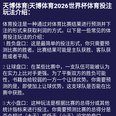
天博体育|天博体育2026世界杯体育投注
玩法介绍：
体育投注是一种通过对体育比赛结果进行预测并下
注的形式来获取利润的方式。以下是一些常见的体
育投注玩法的介绍：
1.
胜负盘口：这是最简单的投注形式，你只需要预
测比赛的胜者。比赛结果可能是主队获胜、客队获
胜或者平局。
2.
让球盘口：在某些比赛中，一支队伍可能被认为
在实力上比对手更强。为了平衡双方的胜负可能
性，书籍会给较弱的一方一个让球优势。你需要预
测的是，即使加上让球优势，这支球队是否能在比
赛中获胜。
3.
大小盘口：这种玩法是根据比赛的总得分或其他
统计指标来进行投注。你需要预测比赛的总得分是