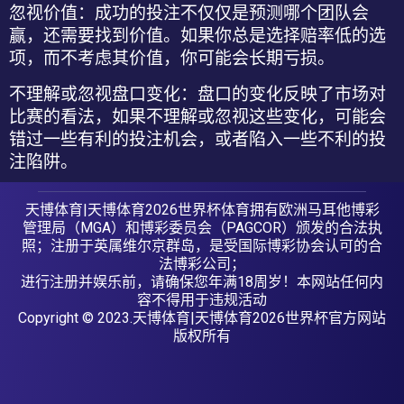
忽视价值
：成功的投注不仅仅是预测哪个团队会
赢，还需要找到价值。如果你总是选择赔率低的选
项，而不考虑其价值，你可能会长期亏损。
不理解或忽视盘口变化
：盘口的变化反映了市场对
比赛的看法，如果不理解或忽视这些变化，可能会
错过一些有利的投注机会，或者陷入一些不利的投
注陷阱。
天博体育|天博体育2026世界杯体育拥有欧洲马耳他博彩
管理局（MGA）和博彩委员会（PAGCOR）颁发的合法执
照；注册于英属维尔京群岛，是受国际博彩协会认可的合
法博彩公司；
进行注册并娱乐前，请确保您年满18周岁！本网站任何内
容不得用于违规活动
Copyright © 2023.天博体育|天博体育2026世界杯官方网站
版权所有