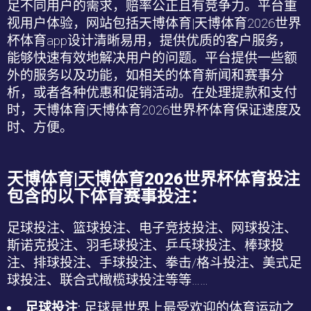
足不同用户的需求，赔率公正且有竞争力。平台重
视用户体验，网站包括
天博体育|天博体育2026世界
杯
体育
app
设计清晰易用，提供优质的客户服务，
能够快速有效地解决用户的问题。平台提供一些额
外的服务以及功能，如相关的体育新闻和赛事分
析，或者各种优惠和促销活动。在处理提款和支付
时，
天博体育|天博体育2026世界杯
体育保证速度及
时、方便。
天博体育|天博体育2026世界杯
体育投注
包含的以下体育赛事投注：
足球投注、篮球投注、电子竞技投注、网球投注、
斯诺克投注、羽毛球投注、乒乓球投注、棒球投
注、排球投注、手球投注、拳击
/
格斗投注、美式足
球投注、联合式橄榄球投注等等
……
足球投注
: 足球是世界上最受欢迎的体育运动之