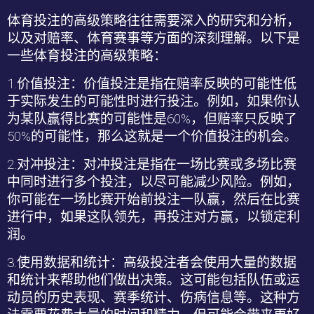
体育投注的高级策略往往需要深入的研究和分析，
以及对赔率、体育赛事等方面的深刻理解。以下是
一些体育投注的高级策略：
1.价值投注：价值投注是指在赔率反映的可能性低
于实际发生的可能性时进行投注。例如，如果你认
为某队赢得比赛的可能性是
60%
，但赔率只反映了
50%
的可能性，那么这就是一个价值投注的机会。
2.
对冲投注：对冲投注是指在一场比赛或多场比赛
中同时进行多个投注，以尽可能减少风险。例如，
你可能在一场比赛开始前投注一队赢，然后在比赛
进行中，如果这队领先，再投注对方赢，以锁定利
润。
3.
使用数据和统计：高级投注者会使用大量的数据
和统计来帮助他们做出决策。这可能包括队伍或运
动员的历史表现、赛季统计、伤病信息等。这种方