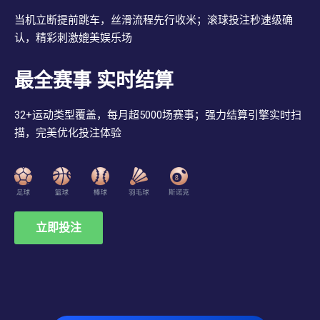
当机立断提前跳车，丝滑流程先行收米；滚球投注秒速级确
认，精彩刺激媲美娱乐场
最全赛事 实时结算
32+运动类型覆盖，每月超5000场赛事；强力结算引擎实时扫
描，完美优化投注体验
立即投注