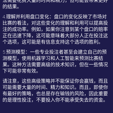
法需要花费大量的时间和精力，但可能会带来更好
的结果。
4.
理解并利用盘口变化：盘口的变化反映了市场对
比赛的看法，对这些变化的理解和利用可以提高投
注的成功率。例如，如果你注意到某个盘口的赔率
正在迅速下降，这可能意味着大部分人正在投注这
个选项，这可能是有信息支持这个选项的胜利。
5.
预测模型：一些专业投注者甚至会建立自己的预
测模型，使用机器学习和人工智能来预测比赛结
果。这种方法需要高级的技术知识，但在一些情况
下可能非常有效。
请注意，这些高级策略并不能保证你会赢钱，而且
可能需要大量的时间、精力和知识。而且，即使你
有最好的策略，也总是存在输钱的风险，因此重要
的是理性投注，不要投入你不能承受失去的资金。